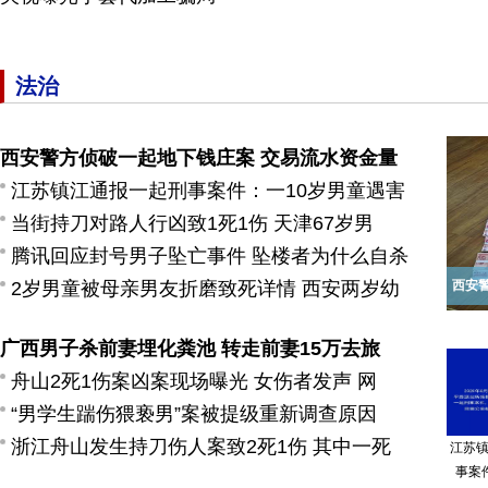
法治
西安警方侦破一起地下钱庄案 交易流水资金量
江苏镇江通报一起刑事案件：一10岁男童遇害
当街持刀对路人行凶致1死1伤 天津67岁男
腾讯回应封号男子坠亡事件 坠楼者为什么自杀
2岁男童被母亲男友折磨致死详情 西安两岁幼
西安
广西男子杀前妻埋化粪池 转走前妻15万去旅
舟山2死1伤案凶案现场曝光 女伤者发声 网
“男学生踹伤猥亵男”案被提级重新调查原因
浙江舟山发生持刀伤人案致2死1伤 其中一死
江苏
事案