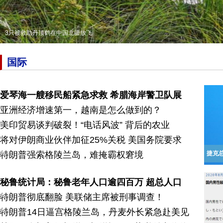
职工医保门诊费用拟纳入报销！2020职工医保报销最新政策详解
国际
爱琴海一艘移民船紧急求救 希腊海岸警卫队展
亚洲经济增速第一，越南是怎么做到的？
美印贸易谈判破裂！“电话风波” 背后的农业
将对伊朗商业伙伴加征25%关税 美国务院要求
特朗普强索格陵兰岛，难掩霸权窘境
捷克
秘鲁统计局：秘鲁老年人口逾四百万 超总人口
特朗普彻底翻脸 美联储主席被刑事调查！
特朗普14日逼宫格陵兰岛，丹麦外长紧急赴美见