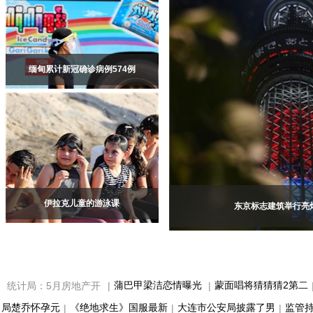
缅甸累计新冠确诊病例574例
伊拉克儿童的游泳课
东京标志建筑举行亮
蒲巴甲梁洁恋情曝光
蒙面唱将猜猜猜2第二
统计局：5月房地产开
|
|
局楚乔怀孕元
《绝地求生》国服最新
大连市公安局披露了男
监管持
|
|
|