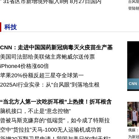
31省区市新增境外输入8例 8月27日国内
台风
登陆
科技
CNN：走进中国国药新冠病毒灭火疫苗生产基
美国司法部给美联储主席鲍威尔送传票
iPhone4价格涨60倍
苹果20%份额反超三星夺全球第一
2025AI行业实录：从“台风眼”到落地生根
CN
“当北方人第一次吃折耳根”上热搜！折耳根含
脑机接口，不止是“意念控物”
曾被马斯克嫌弃的“低端货”，如今成了特斯拉
空中“货拉拉”天马-1000无人运输机成功首
俄媒
为新