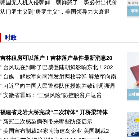
韩国无人机入侵朝鲜，朝鲜怒了：势必付出代价
从门罗主义到“唐罗主义”，美国领导力大衰退
享年
时政
吉林租房可以落户！吉林落户条件最新消息20
台风现在到哪了巴威登陆朝鲜影响东北！202
台媒：解放军向南海发射两枚导弹 解放军向南
习近平向中国人民警察队伍授旗并致训词强调
安徽省霍邱：“三级风险”防控脱贫户返贫
吉林租
福建省龙岩大桥完成“二次转体” 开桥梁转体
新冠二次感染病例带来哪些防疫启示
美国宣布制裁24家南海建岛企业 美国制裁2