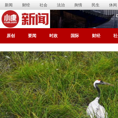
新闻
财经
社会
法治
舆情
民生
休闲
原创
要闻
时政
国际
财经
社