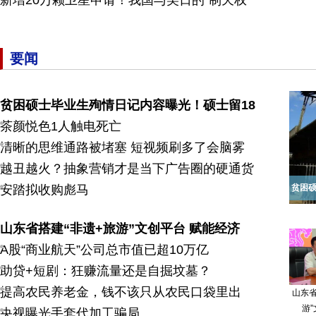
新增20万颗卫星申请！我国与美日的“制天权”
要闻
贫困硕士毕业生殉情日记内容曝光！硕士留18
茶颜悦色1人触电死亡
清晰的思维通路被堵塞 短视频刷多了会脑雾
越丑越火？抽象营销才是当下广告圈的硬通货
安踏拟收购彪马
贫困硕
山东省搭建“非遗+旅游”文创平台 赋能经济
A股“商业航天”公司总市值已超10万亿
助贷+短剧：狂赚流量还是自掘坟墓？
提高农民养老金，钱不该只从农民口袋里出
山东省
游”
央视曝光手套代加工骗局