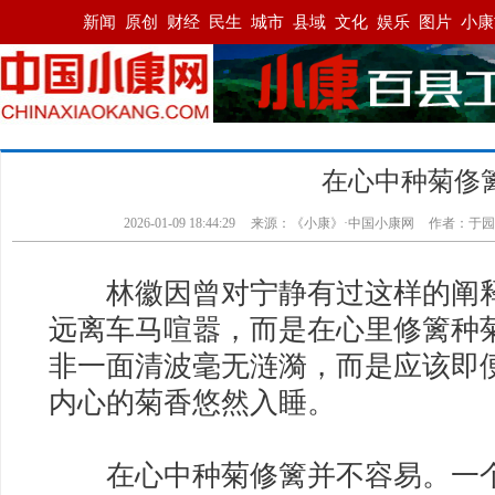
在心中种菊俢
2026-01-09 18:44:29
来源：《小康》·中国小康网
作者：于园
林徽因曾对宁静有过这样的阐释
远离车马喧嚣，而是在心里修篱种
非一面清波毫无涟漪，而是应该即
内心的菊香悠然入睡。
在心中种菊修篱并不容易。一个