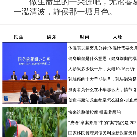
做生命里的一朵莲吧，无论春夏
一泓清波，静侯那一塘月色。