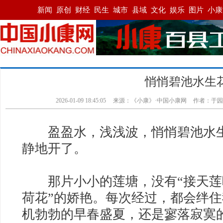
悄悄碧池水生
2026-01-09 18:45:05
来源：《小康》·中国小康网
作者：于园
盈盈水，浅浅波，悄悄碧池水生
静地开了。
那片小小的莲塘，没有“接天莲叶
荷花”的娇艳。每次经过，都会绊
机勃勃的早春盛夏，还是寥落寂寞