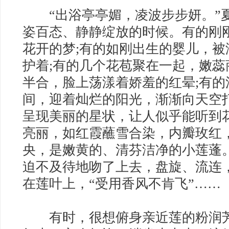
“出浴亭亭媚，凌波步步妍。”
姿百态、静静绽放的时候。有的刚
花开的梦;有的如刚出生的婴儿，
护着;有的几个花苞聚在一起，嫩蕊
半合，脸上荡漾着娇羞的红晕;有
间，迎着灿烂的阳光，渐渐向天空
呈现美丽的星状，让人似乎能听到
亮丽，如红霞蘸雪合染，内瓣玫红
央，是嫩黄的、清芬洁净的小莲蓬
迫不及待地吻了上去，盘旋、流连
在莲叶上，“受用香风不肯飞”……
有时，很想俯身亲近莲的粉润芳