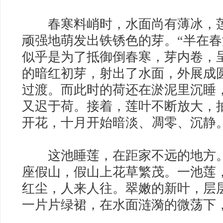
春寒料峭时，水面尚有薄冰，莲
顽强地萌发出铁锈色的芽。“半在春
似乎是为了抵御倒春寒，芽内卷，
的暗红初芽，射出了水面，外展成
过渡。而此时的荷还在淤泥里沉睡
又迟于荷。接着，莲叶不断放大，
开花，十月开始暗淡、凋零、沉静
这池睡莲，在距家不远的地方。
座假山，假山上花草繁茂。一池莲
红尘，人来人往。翠嫩的新叶，层
一片片绿裙，在水面涟漪的微荡下