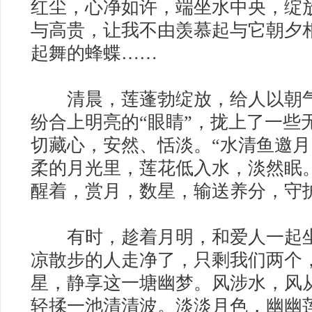
红尘，心净如许，端坐水中央，绽
与高贵，让我不由羡慕起与它朝夕
起舞的蜂蝶……
清晨，莲蓬勃绽放，给人以朝气
纷合上明亮的“眼睛”，拢上了一些
切藏心，安然、恬淡。“水清鱼邀月
柔的月光里，莲花低入水，淡然眠
醒着，赏月，数星，输送养分，守
有时，趁着月明，和爱人一起坐
凉散步的人走净了，只剩我们两个
星，静享这一塘幽梦。风涉水，风
轻揉一池清清波。淡淡月色，幽幽