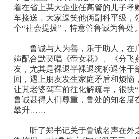
着在省上某大企业任高管的儿子孝赠
车接送，大家逗笑他俩副科平级，
个“社会提拔”，特意管鲁诚为鲁处
鲁诚与人为善，乐于助人，在广
婶配合默契唱《帝女花》、《分飞
友，尤其是裸退半裸退统称退休干
回，遇上朋友发生家庭矛盾和烦恼
让其老婆驾车前往化解疏导，很快“
鲁诚甚得人们尊重，鲁处的知名度
攀升……
听了郑书记关于鲁诚名声在外之