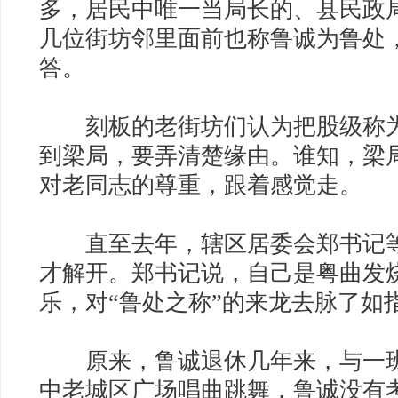
多，居民中唯一当局长的、县民政
几位街坊邻里面前也称鲁诚为鲁处
答。
刻板的老街坊们认为把股级称为
到梁局，要弄清楚缘由。谁知，梁
对老同志的尊重，跟着感觉走。
直至去年，辖区居委会郑书记等
才解开。郑书记说，自己是粤曲发
乐，对“鲁处之称”的来龙去脉了如
原来，鲁诚退休几年来，与一班
中老城区广场唱曲跳舞，鲁诚没有