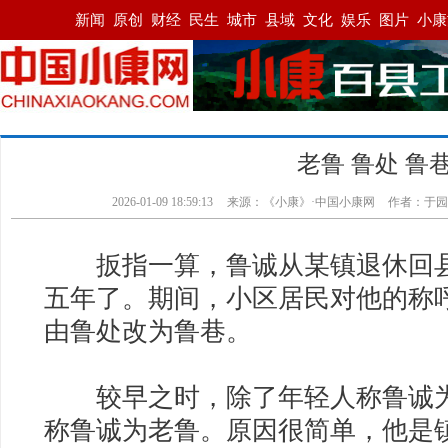
老鲁 鲁处 鲁
2026-01-09 18:59:13
来源：《小康》·中国小康网
作者：于园
扳指一算，鲁诚从某镇退休回县
五年了。期间，小区居民对他的称
由鲁处改为鲁巷。
较早之时，除了年轻人称鲁诚为
称鲁诚为老鲁。原因很简单，他是