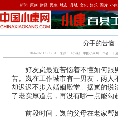
分手的苦恼
2026-01-11 19:12:31
来源：《小康》·中国小康网
作者：于园
好友岚最近苦恼着不懂如何跟男
苦。岚在工作城市有一男友，两人
却迟迟不步入婚姻殿堂。据岚的说
了老实厚道点，再没有哪一点能勾
前段时间，岚的父母在老家帮她