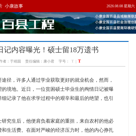
日记内容曝光！硕士留18万遗书
T
作者：于靖园
责任编辑：康小君
字号：
T
|
要途径，许多人通过学业获取更好的就业机会，然而，
望的境地。近日，一位贫困硕士毕业生的殉情日记被曝
详细记录了他在求学过程中的艰辛和最后的绝望，也引
。
士研究生后，他便肩负着家庭的重担，来自农村的他必
费和生活费。在面对严峻的经济压力时，他的内心挣扎