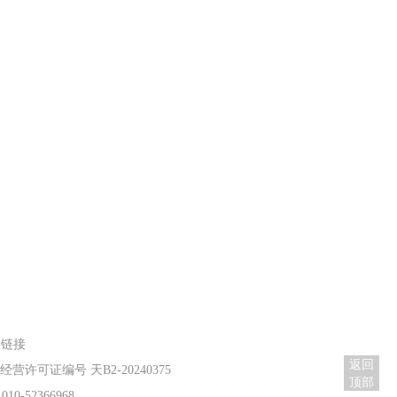
关链接
返回
营许可证编号 天B2-20240375
顶部
-52366968