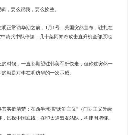
辑，要么跟我，要么挨整。
正常访华期之前，1月1号，美国突然宣布，驻扎在
7空中骑兵中队停摆，几十架阿帕奇攻击直升机全部原地
的时候，一直都期望驻韩美军赶快走，但你这突然一
型的就是对李在明访华的一次示威。
实挺清楚：在西半球搞“唐罗主义”（门罗主义升级
衅，试探中国底线；在印太逼盟友站队，构建围堵链。