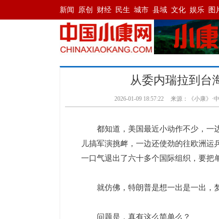
从委内瑞拉到台
2026-01-09 18:57:22
来源：《小康》·
都知道，美国最近小动作不少，一边
儿搞军演挑衅，一边还使劲的往欧洲运
一口气退出了六十多个国际组织，要把
就仿佛，特朗普是想一出是一出，梦
问题是，真有这么简单么？