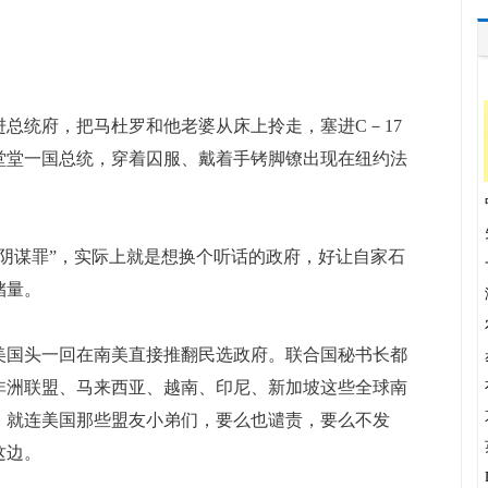
总统府，把马杜罗和他老婆从床上拎走，塞进C－17
堂堂一国总统，穿着囚服、戴着手铐脚镣出现在纽约法
谋罪”，实际上就是想换个听话的政府，好让自家石
储量。
美国头一回在南美直接推翻民选政府。联合国秘书长都
非洲联盟、马来西亚、越南、印尼、新加坡这些全球南
。就连美国那些盟友小弟们，要么也谴责，要么不发
这边。