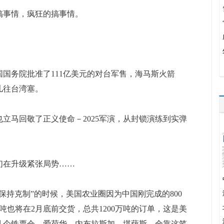
事情，疯狂的搞事情。
务院批准了111亿美元的对台军售，海马斯火箭
儿往台湾塞。
马回敬了正义使命－2025军演，从封锁演练到实弹
在升级紧张局势……
持克制”的时候，美国农业圈因为中国刚完成的800
吨也将在2月底前交货，总共1200万吨的订单，这是美
几个铁票仓，爱荷华、内布拉斯加、堪萨斯，全靠这笔