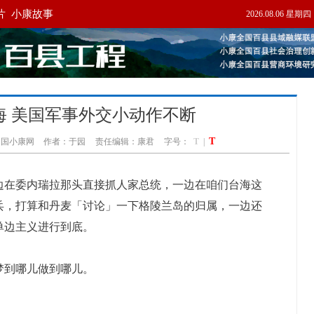
海 美国军事外交小动作不断
T
中国小康网
作者：于园
责任编辑：康君
字号：
T
|
在委内瑞拉那头直接抓人家总统，一边在咱们台海这
兵，打算和丹麦「讨论」一下格陵兰岛的归属，一边还
单边主义进行到底。
到哪儿做到哪儿。