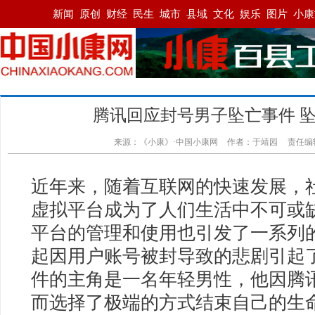
腾讯回应封号男子坠亡事件 
来源：《小康》·中国小康网
作者：于靖园
责任编
近年来，随着互联网的快速发展，
虚拟平台成为了人们生活中不可或
平台的管理和使用也引发了一系列
起因用户账号被封导致的悲剧引起
件的主角是一名年轻男性，他因腾
而选择了极端的方式结束自己的生